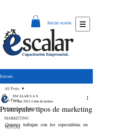
Bienvenido a ESCALAR S.A.S. NIT:
900811448-0
Iniciar sesión
Capacitación Empresarial.
Entrada
All Posts
ESCALAR S.A.S.
All Posts
31 mar 2021
4 min de lectura
Principales tipos de marketing
EMPRENDIMIENTO
MARKETING
Quienes trabajan con los especialistas en 
VENTAS