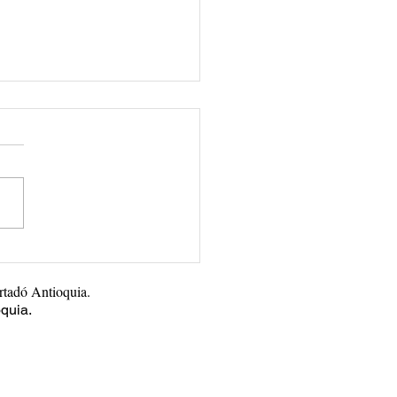
o administrar un
endimiento?
rtadó Antioquia.
oquia.