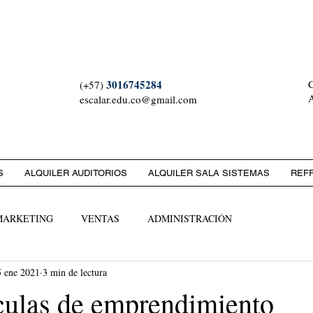
 ESCALAR S.A.S. NIT: 90
3016745284
C
(+57)
A
escalar.edu.co@gmail.com
S
ALQUILER AUDITORIOS
ALQUILER SALA SISTEMAS
REF
MARKETING
VENTAS
ADMINISTRACIÓN
5 ene 2021
3 min de lectura
culas de emprendimiento