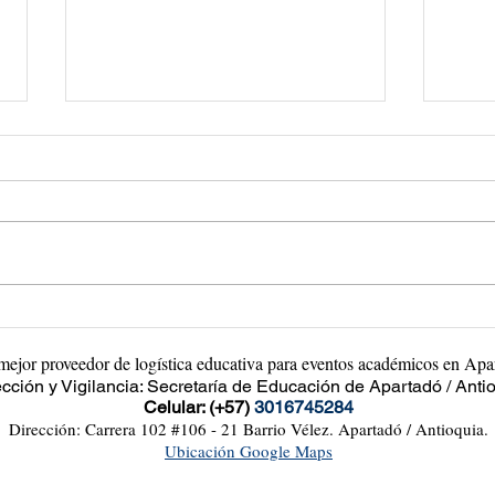
¿Qué recursos se necesitan para
¿Cóm
emprender?
empr
mejor proveedor de logística educativa para eventos académicos en Apa
cción y Vigilancia: Secretaría de Educación de Apartadó / Anti
Celular: (+57)
3016745284
Dirección: Carrera 102 #106 - 21 Barrio Vélez.
Apartadó / Antioquia.
Ubicación Google Maps