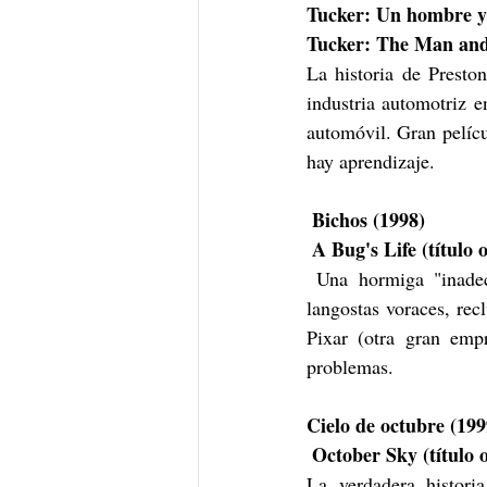
Tucker: Un hombre y 
Tucker: The Man and 
La historia de Preston
industria automotriz 
automóvil. Gran pelícu
hay aprendizaje.
Bichos (1998)
A Bug's Life (título o
 Una hormiga "inadecuada", en busca de "guerreros" para salvar a su colonia de un grupo de 
langostas voraces, recl
Pixar (otra gran emp
problemas.
Cielo de octubre (199
October Sky (título o
La verdadera histor