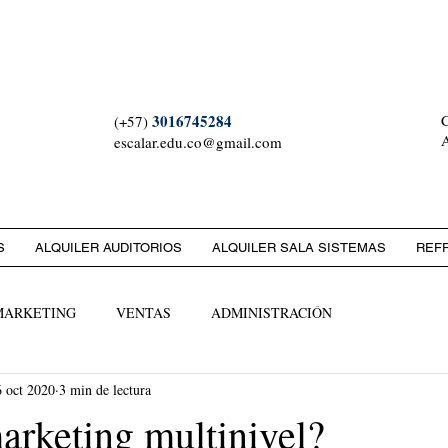
 ESCALAR S.A.S. NIT: 90
3016745284
C
(+57)
A
escalar.edu.co@gmail.com
S
ALQUILER AUDITORIOS
ALQUILER SALA SISTEMAS
REF
MARKETING
VENTAS
ADMINISTRACIÓN
6 oct 2020
3 min de lectura
arketing multinivel?