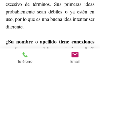
excesivo de términos. Sus primeras ideas 
probablemente sean débiles o ya estén en 
uso, por lo que es una buena idea intentar ser 
diferente. 
¿Su nombre o apellido tiene conexiones 
creativas con palabras o imágenes?
 Si 
bien los nombres generalmente se usan en 
Teléfono
Email
exceso, no debe ignorar las conexiones 
inteligentes. Imagínese un vivero o una 
florería cuya propietaria se llama Sofía 
Flores. Un terapeuta llamado Luis Paz. 
Comercializador de sábanas y toallas 
llamado Jesús Blanco. Aproveche los 
nombres personales que tienen un 
significado diferente. Fernanda Bueno. 
Gustavo Franco. JOYA. Cómodo. Rosa. 
Honor. Salvador. Un gran nombre personal 
puede ser una inspiración invaluable.