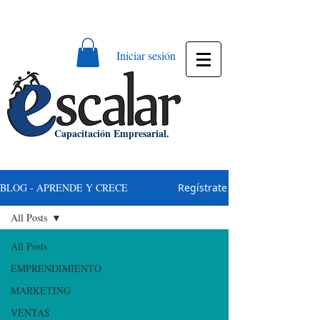
Bienvenido a ESCALAR S.A.S. NIT:
900811448-0
Iniciar sesión
Capacitación Empresarial.
BLOG - APRENDE Y CRECE
Regístrate
All Posts
All Posts
EMPRENDIMIENTO
MARKETING
VENTAS