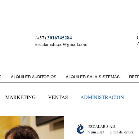
 ESCALAR S.A.S. NIT: 90
3016745284
C
(+57)
A
escalar.edu.co@gmail.com
S
ALQUILER AUDITORIOS
ALQUILER SALA SISTEMAS
REF
MARKETING
VENTAS
ADMINISTRACIÓN
ESCALAR S.A.S.
9 jun 2023
2 min de lectura